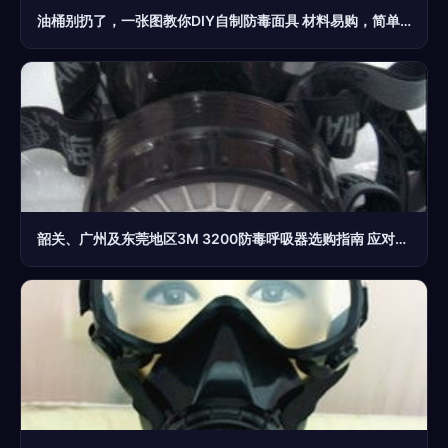
油桶别扔了，一张图教你DIY自制防毒面具 材料易购，简单实用，高层住户有备无患
韶关、广州及东莞地区3M 3200防毒呼吸器选购指南 应对生化与烟尘威胁