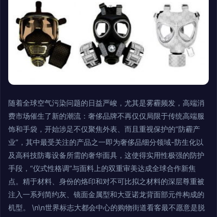
随着全球空气污染问题的日益严峻，尤其是雾霾频发，高端消
费市场催生了新的潮流：奢侈品牌不再仅仅局限于传统高端服
饰和手袋，开始涉足不仅聚焦外表、而且重视保护的“防霾产
业”，其中最受关注的产品之一即为奢侈品细分领域-防生化以
及高科技防毒设备所需的奢华面具，这使得实用性极强的防护
手段，“仪式性格调”与面料上的双重审美达成全球合作新焦
点。精于材料、身份的烙印和对不可比拟之材料的深层尊重被
注入一系列简约灰、镜面金属型和大亚诺龙背面部元件构成的
机型。 \n\n世界标志大都会中心的购物街道看客最不愿意是脱