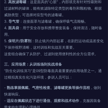
2.
高效滤毒罐
：这是面具的“心脏”，内部填充有针对性吸附和
过滤材料的罐体，能有效滤除特定类型的毒剂和颗粒物。根据
威胁类型，可选择对应型号的滤毒罐。
3.
导气管
：连接面罩与滤毒罐，确保呼吸气流顺畅。
4.
面具袋
：用于安全存放和携带整套装备，保持清洁，随时备
用。
5.
保明片/防雾剂
：防止镜片内部起雾，在剧烈运动或温差变化
下保持视野清晰，这对训练和实战至关重要。
这套组合确保了从防护、过滤到使用便利性的全方位需求。
三、应用场景：从训练场到实战准备
“防生化训练演习”是09型防毒面具最重要的应用场景之一。通
过模拟真实生化污染环境，参训人员可以：
-
熟练掌握佩戴、气密性检查、滤毒罐更换等操作流程
，做到
快速响应。
-
适应在佩戴状态下进行通信、观察和战术动作
，克服因装备
带来的生理和心理挑战。