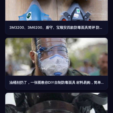
3M3200、3M6200、盾守、宝顺安四款防毒面具简评 防生化防护性能对比
油桶别扔了，一张图教你DIY自制防毒面具 材料易购，简单实用，高层住户有备无患